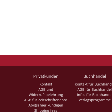
Privatkunden
Buchhandel
Kontakt
Kontakt für Buchhand
AGB und
AGB für Buchhandel
Widerrufsbelehrung
Infos für Buchhande
AGB für Zeitschriftenabos
Verlagsprogramme
Abo(s) hier kündigen
Shipping fees