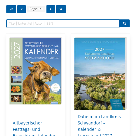
Page 1/1
Daheim im Landkreis
Altbayerischer
Schwandorf –
Festtags- und
Kalender &
Brauchtumskalender
Jahresband 2027