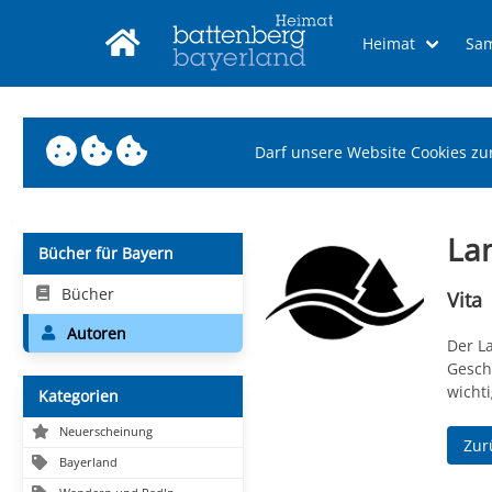
Heimat
Sa
Darf unsere Website Cookies zu
Lan
Bücher für Bayern
Bücher
Vita
Autoren
Der L
Geschi
wicht
Kategorien
Neuerscheinung
Zur
Bayerland