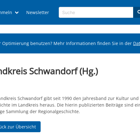
mmeln
Newsletter
r Optimierung benutzen? Mehr Informationen finden Sie in der
Da
dkreis Schwandorf (Hg.)
andkreis Schwandorf gibt seit 1990 den Jahresband zur Kultur und
chte im Landkreis heraus. Die hierin publizierten Beiträge sind ei
ige Sammlung der Regionalgeschichte.
ück zur Übersicht