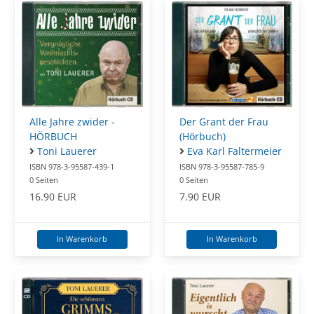
Alle Jahre zwider -
Der Grant der Frau
HÖRBUCH
(Hörbuch)
Toni Lauerer
Eva Karl Faltermeier
ISBN 978-3-95587-439-1
ISBN 978-3-95587-785-9
0 Seiten
0 Seiten
16.90 EUR
7.90 EUR
In Warenkorb
In Warenkorb