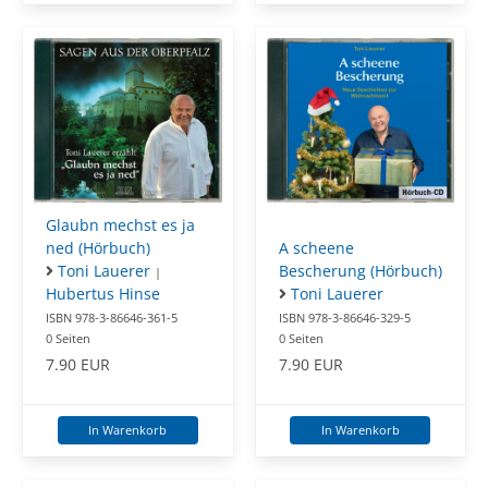
Glaubn mechst es ja
ned (Hörbuch)
A scheene
Toni Lauerer
Bescherung (Hörbuch)
|
Hubertus Hinse
Toni Lauerer
ISBN 978-3-86646-361-5
ISBN 978-3-86646-329-5
0 Seiten
0 Seiten
7.90 EUR
7.90 EUR
In Warenkorb
In Warenkorb