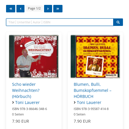
Page 1/2
Scho wieder
Blumen, Bulli,
Weihnachten?
Bumskopfsemmel –
(Hörbuch)
HÖRBUCH
Toni Lauerer
Toni Lauerer
ISBN 978-3-86646-348-6
ISBN 978-3-95587-414-8
0 Seiten
0 Seiten
7.90 EUR
7.90 EUR