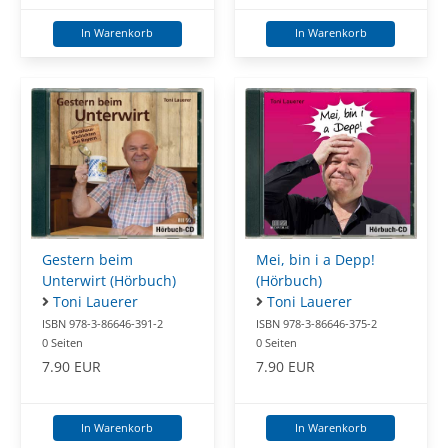
In Warenkorb
In Warenkorb
Gestern beim
Mei, bin i a Depp!
Unterwirt (Hörbuch)
(Hörbuch)
Toni Lauerer
Toni Lauerer
ISBN 978-3-86646-391-2
ISBN 978-3-86646-375-2
0 Seiten
0 Seiten
7.90 EUR
7.90 EUR
In Warenkorb
In Warenkorb