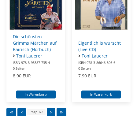
Die schönsten
Eigentlich is wurscht
Grimms Märchen auf
(Live-CD)
Bairisch (Hörbuch)
Toni Lauerer
Toni Lauerer
ISBN 978-3-86646-306-6
ISBN 978-3-95587-735-4
0 Seiten
0 Seiten
7.90 EUR
8.90 EUR
In Warenkorb
In Warenkorb
Page 1/2