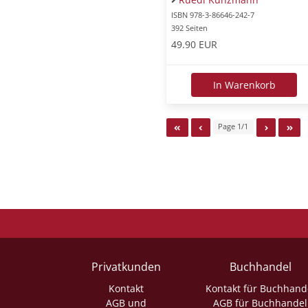
ISBN 978-3-86646-242-7
392 Seiten
49.90 EUR
In Warenkorb
Page 1/1
Privatkunden
Buchhandel
Kontakt
Kontakt für Buchhand
AGB und
AGB für Buchhandel