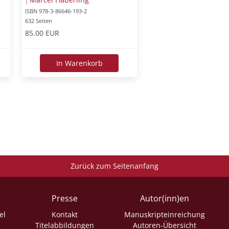
|
ISBN 978-3-86646-193-2
632 Seiten
85.00 EUR
In Warenkorb
Zurück zum Seitenanfang
Presse
Autor(inn)en
el
Kontakt
Manuskripteinreichung
Titelabbildungen
Autoren-Übersicht