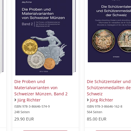
Die Proben und
Die Schützentaler und
Materialvarianten von
Schützenmedaillen de
Schweizer Münzen, Band 2
Schweiz
Jürg Richter
Jürg Richter
ISBN 978-3-86646-574-9
ISBN 978-3-86646-162-8
248 Seiten
564 Seiten
29.90 EUR
85.00 EUR