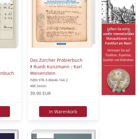
Das Zürcher Probierbuch
Ruedi Kunzmann
Karl
|
Weisenstein
benbuch
ISBN 978-3-86646-164-2
488 Seiten
39.90 EUR
In Warenkorb
b