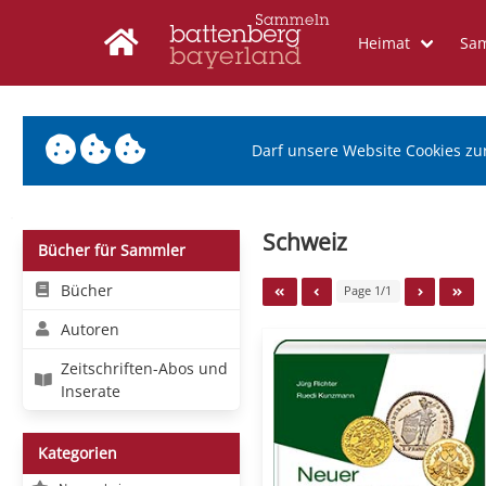
Heimat
Sa
Darf unsere Website Cookies zu
Schweiz
Bücher für Sammler
Bücher
Page 1/1
Autoren
Zeitschriften-Abos und
Inserate
Kategorien