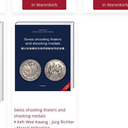
In Warenkorb
In Warenkor
Swiss shooting thalers and
shooting medals
Keh Wee Kwang
Jürg Richter
|
Marcel Häberling