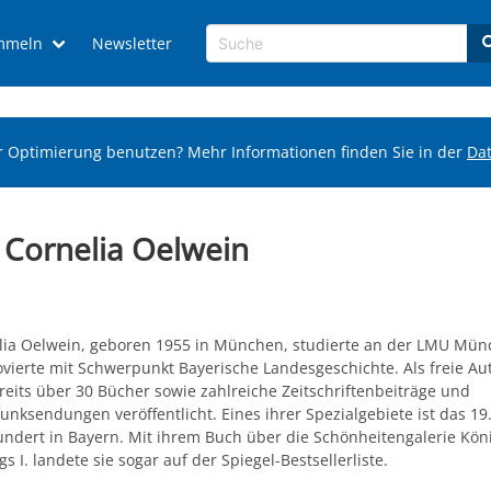
mmeln
Newsletter
r Optimierung benutzen? Mehr Informationen finden Sie in der
Da
 Cornelia Oelwein
lia Oelwein, geboren 1955 in München, studierte an der LMU Mü
vierte mit Schwerpunkt Bayerische Landesgeschichte. Als freie Aut
reits über 30 Bücher sowie zahlreiche Zeitschriftenbeiträge und
nksendungen veröffentlicht. Eines ihrer Spezialgebiete ist das 19
undert in Bayern. Mit ihrem Buch über die Schönheitengalerie Kön
s I. landete sie sogar auf der Spiegel-Bestsellerliste.