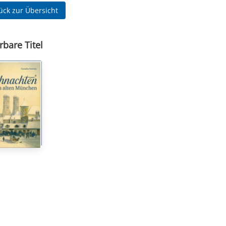
ück zur Übersicht
rbare Titel