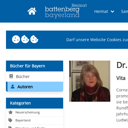
Heimat
Sa
Darf unsere Website Cookies zu
Dr.
Bücher für Bayern
Bücher
Vita
Autoren
Corne
promo
sie be
Kategorien
Rundfu
Neuerscheinung
Jahrh
Ludwig
Bayerland