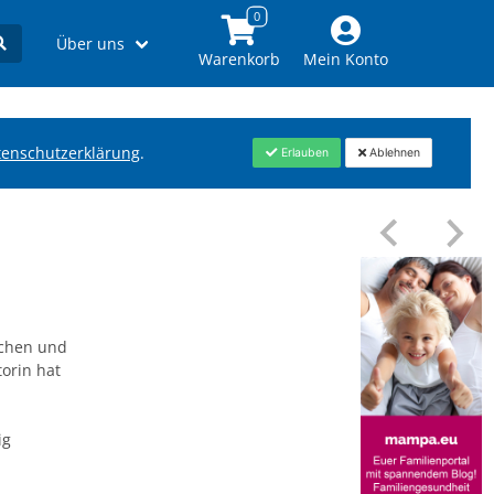
Über uns
Warenkorb
Mein Konto
tenschutzerklärung
.
Erlauben
Ablehnen
nchen und
orin hat
.
ig