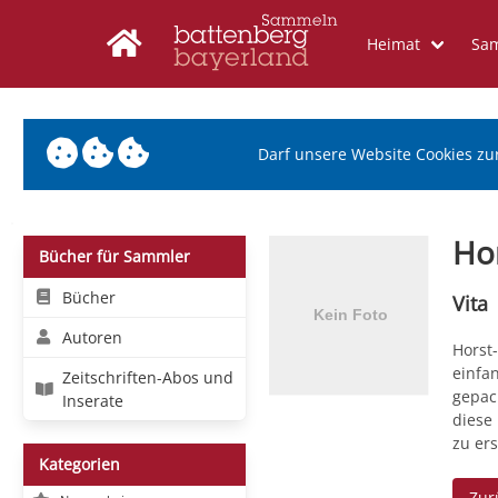
Heimat
Sa
Darf unsere Website Cookies zu
Hor
Bücher für Sammler
Bücher
Vita
Autoren
Horst-
einfa
Zeitschriften-Abos und
gepac
Inserate
diese
zu ers
Kategorien
Zur