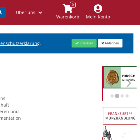
Über uns
Warenkorb
Mein Konto
tenschutzerklärung
.
Erlauben
Ablehnen
uns
chaft
ieren und
umentation