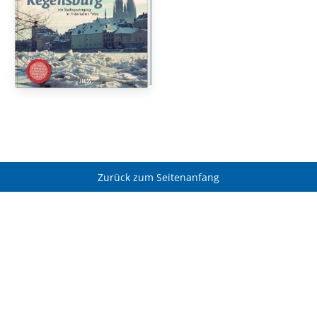
Zurück zum Seitenanfang
Privatkunden
Buchhandel
Kontakt
Kontakt für Buchhandel
AGB und
AGB für Buchhandel
Widerrufsbelehrung
Infos für Buchhandel
AGB für Zeitschriftenabos
Verlagsprogramme
Abo(s) hier kündigen