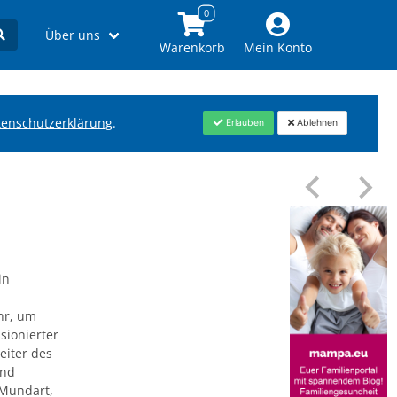
Über uns
Warenkorb
Mein Konto
tenschutzerklärung
.
Erlauben
Ablehnen
in
hr, um
sionierter
eiter des
und
 Mundart,