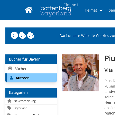
Heimat
Sa
Darf unsere Website Cookies zu
Piu
Bücher für Bayern
Bücher
Vita
Autoren
Pius 
Fußen
landw
Kategorien
seine 
Neuerscheinung
Heima
ansäs
Bayerland
regio