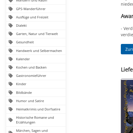
Wandern und Radln
nieder
GPS-Wanderführer
Awa
Ausflüge und Freizeit
Dialekt
- Ver
Garten, Natur und Tierwelt
verdie
Gesundheit
Zur
Handwerk und Selbermachen
Kalender
Kochen und Backen
Liefe
Gastronomieführer
Kinder
Bildbände
Humor und Satire
Heimatkrimis und Dorfsatire
Historische Romane und
Erzählungen
Märchen, Sagen und