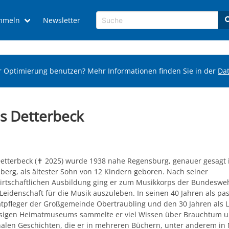
mmeln
Newsletter
r Optimierung benutzen? Mehr Informationen finden Sie in der
Da
s Detterbeck
Detterbeck (✝ 2025) wurde 1938 nahe Regensburg, genauer gesagt 
berg, als ältester Sohn von 12 Kindern geboren. Nach seiner
irtschaftlichen Ausbildung ging er zum Musikkorps der Bundeswe
Leidenschaft für die Musik auszuleben. In seinen 40 Jahren als pas
tpfleger der Großgemeinde Obertraubling und den 30 Jahren als L
sigen Heimatmuseums sammelte er viel Wissen über Brauchtum 
nalen Geschichten, die er in mehreren Büchern, unter anderem in