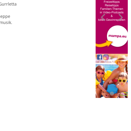
urrletta
seppe
musik.