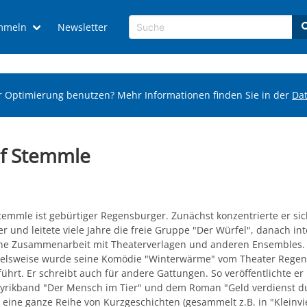
mmeln
Newsletter
r Optimierung benutzen? Mehr Informationen finden Sie in der
Da
lf Stemmle
Stemmle ist gebürtiger Regensburger. Zunächst konzentrierte er sic
r und leitete viele Jahre die freie Gruppe "Der Würfel", danach int
ine Zusammenarbeit mit Theaterverlagen und anderen Ensembles.
ielsweise wurde seine Komödie "Winterwärme" vom Theater Rege
ührt. Er schreibt auch für andere Gattungen. So veröffentlichte e
yrikband "Der Mensch im Tier" und dem Roman "Geld verdienst d
 eine ganze Reihe von Kurzgeschichten (gesammelt z.B. in "Kleinvi