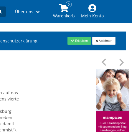
Über uns
Warenkorb
Mein Konto
tenschutzerklärung
.
Erlauben
Ablehnen
h auf das
ensivierte
nsburg
r neben
u damit
ehmist").