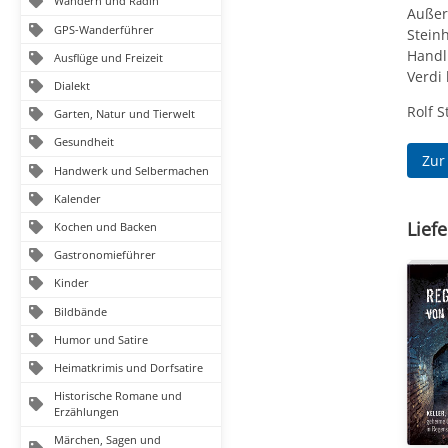
Wandern und Radln
Außer
GPS-Wanderführer
Steinh
Handl
Ausflüge und Freizeit
Verdi
Dialekt
Rolf 
Garten, Natur und Tierwelt
Gesundheit
Zur
Handwerk und Selbermachen
Kalender
Liefe
Kochen und Backen
Gastronomieführer
Kinder
Bildbände
Humor und Satire
Heimatkrimis und Dorfsatire
Historische Romane und
Erzählungen
Märchen, Sagen und