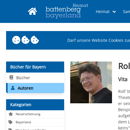
Heimat
Sa
Darf unsere Website Cookies zu
Ro
Bücher für Bayern
Bücher
Vita
Autoren
Rolf 
Theate
er se
Kategorien
Beisp
Neuerscheinung
aufgef
dem L
Bayerland
keins"