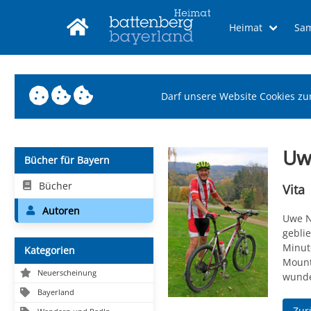
Heimat
Sa
Darf unsere Website Cookies zu
Uw
Bücher für Bayern
Bücher
Vita
Autoren
Uwe N
geblie
Minute
Kategorien
Mount
Neuerscheinung
wunde
Bayerland
Zur