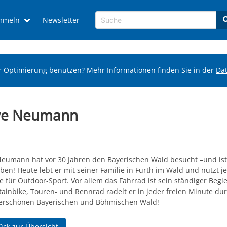
mmeln
Newsletter
r Optimierung benutzen? Mehr Informationen finden Sie in der
Da
e Neumann
eumann hat vor 30 Jahren den Bayerischen Wald besucht –und ist
ben! Heute lebt er mit seiner Familie in Furth im Wald und nutzt je
 für Outdoor-Sport. Vor allem das Fahrrad ist sein ständiger Begle
ainbike, Touren- und Rennrad radelt er in jeder freien Minute du
rschönen Bayerischen und Böhmischen Wald!
ück zur Übersicht