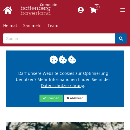
Heimat
Sammeln
Team
Darf unsere Website Cookies zur Optimierung
benutzen? Mehr Informationen finden Sie in der
Datenschutzerklärung
.
Erlauben
Ablehnen