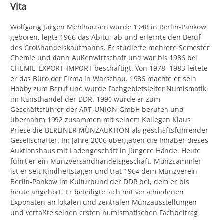
Vita
Wolfgang Jürgen Mehlhausen wurde 1948 in Berlin-Pankow
geboren, legte 1966 das Abitur ab und erlernte den Beruf
des Großhandelskaufmanns. Er studierte mehrere Semester
Chemie und dann Außenwirtschaft und war bis 1986 bei
CHEMIE-EXPORT-IMPORT beschäftigt. Von 1978 -1983 leitete
er das Büro der Firma in Warschau. 1986 machte er sein
Hobby zum Beruf und wurde Fachgebietsleiter Numismatik
im Kunsthandel der DDR. 1990 wurde er zum
Geschäftsführer der ART-UNION GmbH berufen und
übernahm 1992 zusammen mit seinem Kollegen Klaus
Priese die BERLINER MÜNZAUKTION als geschäftsführender
Gesellschafter. Im Jahre 2006 übergaben die Inhaber dieses
Auktionshaus mit Ladengeschäft in jüngere Hände. Heute
führt er ein Münzversandhandelsgeschäft. Münzsammler
ist er seit Kindheitstagen und trat 1964 dem Münzverein
Berlin-Pankow im Kulturbund der DDR bei, dem er bis
heute angehört. Er beteiligte sich mit verschiedenen
Exponaten an lokalen und zentralen Münzausstellungen
und verfaßte seinen ersten numismatischen Fachbeitrag