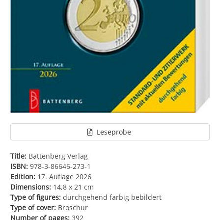
Leseprobe
Title:
Battenberg Verlag
ISBN:
978-3-86646-273-1
Edition:
17. Auflage 2026
Dimensions:
14,8 x 21 cm
Type of figures:
durchgehend farbig bebildert
Type of cover:
Broschur
Number of pages:
392