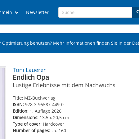
mmeln
Newsletter
r Optimierung benutzen? Mehr Informationen finden Sie in der
Da
Toni Lauerer
Endlich Opa
Lustige Erlebnisse mit dem Nachwuchs
Title:
MZ-Buchverlag
ISBN:
978-3-95587-449-0
Edition:
1. Auflage 2026
Dimensions:
13,5 x 20,5 cm
Type of cover:
Hardcover
Number of pages:
ca. 160