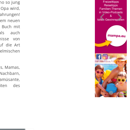
no so jung
 Opa wird,
fahrungen!
esem neuen
n Buch mit
als auch
nisse von
f die Art
helmischen
as, Mamas,
Nachbarn,
0 amüsante,
iten des