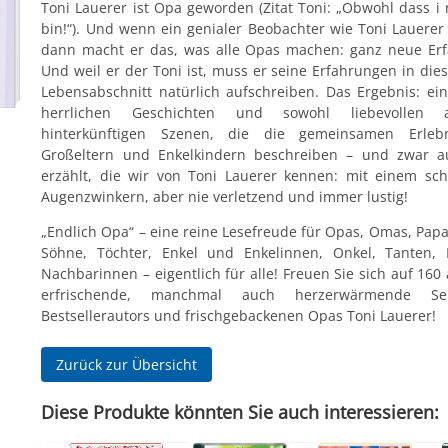
Toni Lauerer ist Opa geworden (Zitat Toni: „Obwohl dass i 
bin!“). Und wenn ein genialer Beobachter wie Toni Lauerer
dann macht er das, was alle Opas machen: ganz neue Er
Und weil er der Toni ist, muss er seine Erfahrungen in di
Lebensabschnitt natürlich aufschreiben. Das Ergebnis: ei
herrlichen Geschichten und sowohl liebevollen 
hinterkünftigen Szenen, die die gemeinsamen Erleb
Großeltern und Enkelkindern beschreiben – und zwar au
erzählt, die wir von Toni Lauerer kennen: mit einem sc
Augenzwinkern, aber nie verletzend und immer lustig!
„Endlich Opa“ – eine reine Lesefreude für Opas, Omas, Pap
Söhne, Töchter, Enkel und Enkelinnen, Onkel, Tanten, 
Nachbarinnen – eigentlich für alle! Freuen Sie sich auf 16
erfrischende, manchmal auch herzerwärmende Se
Bestsellerautors und frischgebackenen Opas Toni Lauerer!
Zurück zur Übersicht
Diese Produkte könnten Sie auch interessieren: