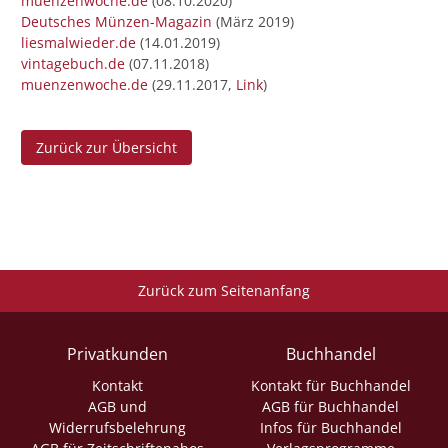
muenzenwoche.de
(08.10.2020)
Deutsches Münzen-Magazin
(März 2019)
liesmalwieder.de
(14.01.2019)
vintagebuch.de
(07.11.2018)
muenzenwoche.de
(29.11.2017,
Link
)
Zurück zur Übersicht
Zurück zum Seitenanfang
Privatkunden
Buchhandel
Kontakt
Kontakt für Buchhandel
AGB und
AGB für Buchhandel
Widerrufsbelehrung
Infos für Buchhandel