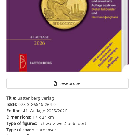
Leseprobe
Title:
Battenberg Verlag
ISBN:
978-3-86646-264-9
Edition:
41. Auflage 2025/2026
Dimensions:
17 x 24 cm
Type of figures:
schwarz-weiß bebildert
Type of cover:
Hardcover