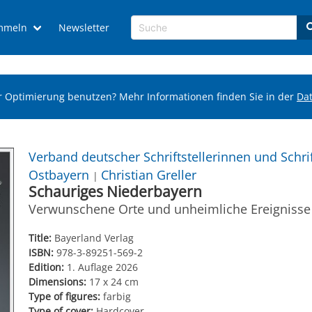
mmeln
Newsletter
r Optimierung benutzen? Mehr Informationen finden Sie in der
Da
Verband deutscher Schriftstellerinnen und Schrif
Ostbayern
Christian Greller
|
Schauriges Niederbayern
Verwunschene Orte und unheimliche Ereignisse
Title:
Bayerland Verlag
ISBN:
978-3-89251-569-2
Edition:
1. Auflage 2026
Dimensions:
17 x 24 cm
Type of figures:
farbig
Type of cover:
Hardcover