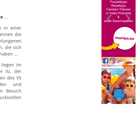
de
...
n in einer
kennen die
hlungenen
, die sich
t haben …
 liegen im
r Ilz, der
nen des VS
nden und
en Besuch
ucksvollen