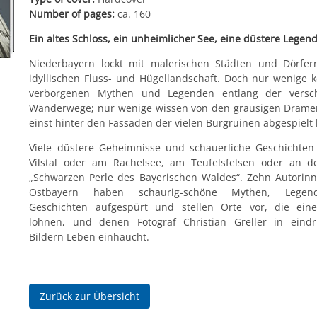
Number of pages:
ca. 160
Ein altes Schloss, ein unheimlicher See, eine düstere Legen
Niederbayern lockt mit malerischen Städten und Dörfer
idyllischen Fluss- und Hügellandschaft. Doch nur wenige 
verborgenen Mythen und Legenden entlang der versc
Wanderwege; nur wenige wissen von den grausigen Dramen
einst hinter den Fassaden der vielen Burgruinen abgespiel
Viele düstere Geheimnisse und schauerliche Geschichten
Vilstal oder am Rachelsee, am Teufelsfelsen oder an de
„Schwarzen Perle des Bayerischen Waldes“. Zehn Autorin
Ostbayern haben schaurig-schöne Mythen, Lege
Geschichten aufgespürt und stellen Orte vor, die ein
lohnen, und denen Fotograf Christian Greller in eindr
Bildern Leben einhaucht.
Zurück zur Übersicht