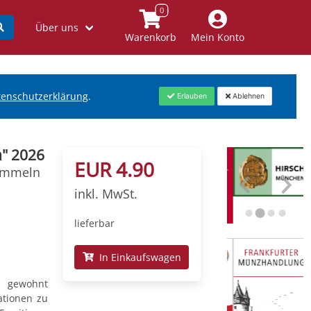
Über uns
Warenkorb
Mein Konto
tenschutzerklärung
.
Erlauben
Ablehnen
" 2026
EUR 4.90
ammeln
inkl. MwSt.
lieferbar
In Einkaufswagen
t gewohnt
ationen zu