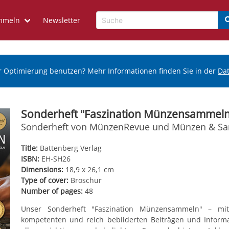
mmeln
Newsletter
r Optimierung benutzen? Mehr Informationen finden Sie in der
Da
Sonderheft "Faszination Münzensammeln
Sonderheft von MünzenRevue und Münzen & S
Title:
Battenberg Verlag
ISBN:
EH-SH26
Dimensions:
18,9 x 26,1 cm
Type of cover:
Broschur
Number of pages:
48
Unser Sonderheft "Faszination Münzensammeln" – mi
kompetenten und reich bebilderten Beiträgen und Inform