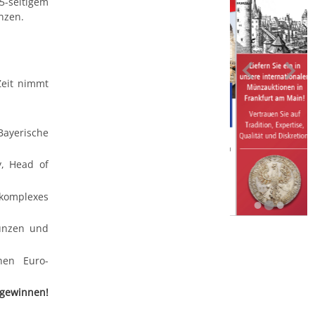
-seitigem
nzen.
Zeit nimmt
ayerische
y, Head of
omplexes
ünzen und
hen Euro-
gewinnen!