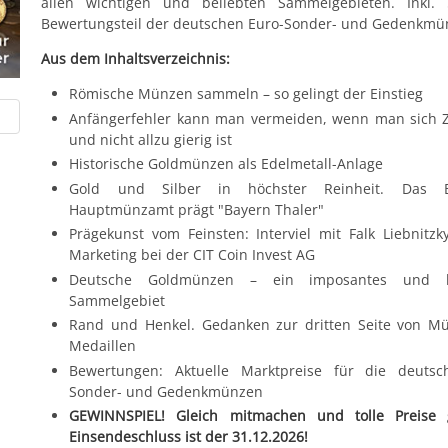
allen wichtigen und beliebten Sammelgebieten. Inkl. 5
Bewertungsteil der deutschen Euro-Sonder- und Gedenkmü
Aus dem Inhaltsverzeichnis:
Römische Münzen sammeln – so gelingt der Einstieg
Anfängerfehler kann man vermeiden, wenn man sich 
und nicht allzu gierig ist
Historische Goldmünzen als Edelmetall-Anlage
Gold und Silber in höchster Reinheit. Das B
Hauptmünzamt prägt "Bayern Thaler"
Prägekunst vom Feinsten: Interviel mit Falk Liebnitzk
Marketing bei der CIT Coin Invest AG
Deutsche Goldmünzen – ein imposantes und k
Sammelgebiet
Rand und Henkel. Gedanken zur dritten Seite von M
Medaillen
Bewertungen: Aktuelle Marktpreise für die deutsc
Sonder- und Gedenkmünzen
GEWINNSPIEL! Gleich mitmachen und tolle Preise 
Einsendeschluss ist der 31.12.2026!