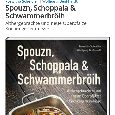
Roswitha Scheidler
|
Wolfgang Benkhardt
Spouzn, Schoppala &
Schwammerbröih
Althergebrachte und neue Oberpfälzer
Küchengeheimnisse