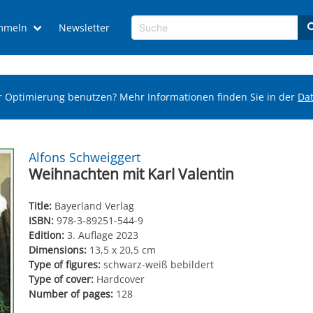
mmeln
Newsletter
r Optimierung benutzen? Mehr Informationen finden Sie in der
Da
Alfons Schweiggert
Weihnachten mit Karl Valentin
Title:
Bayerland Verlag
ISBN:
978-3-89251-544-9
Edition:
3. Auflage 2023
Dimensions:
13,5 x 20,5 cm
Type of figures:
schwarz-weiß bebildert
Type of cover:
Hardcover
Number of pages:
128