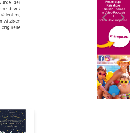
 wurde der
enkideen?
alentins,
en witzigen
riginelle