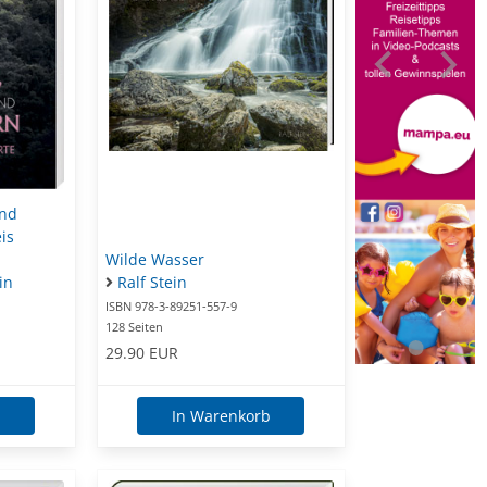
und
is
Wilde Wasser
in
Ralf Stein
ISBN 978-3-89251-557-9
128 Seiten
29.90 EUR
In Warenkorb