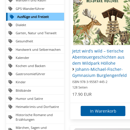
Wandern und Radln
GPS-Wanderführer
Ausflüge und Freizeit
Dialekt
Garten, Natur und Tierwelt
Gesundheit
Handwerk und Selbermachen
Jetzt wird’s wild – tierische
Abenteuergeschichten aus
Kalender
dem Wildpark Höllohe
Kochen und Backen
Johann-Michael-Fischer-
Gastronomieführer
Gymnasium Burglengenfeld
ISBN 978-3-95587-445-2
Kinder
128 Seiten
Bildbände
17.90 EUR
Humor und Satire
Heimatkrimis und Dorfsatire
In Warenkorb
Historische Romane und
Erzählungen
Märchen, Sagen und