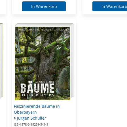
In Warenkorb
In Warenkor
Faszinierende Bäume in
Oberbayern
Jürgen Schuller
ISBN 978-3-89251-541-8