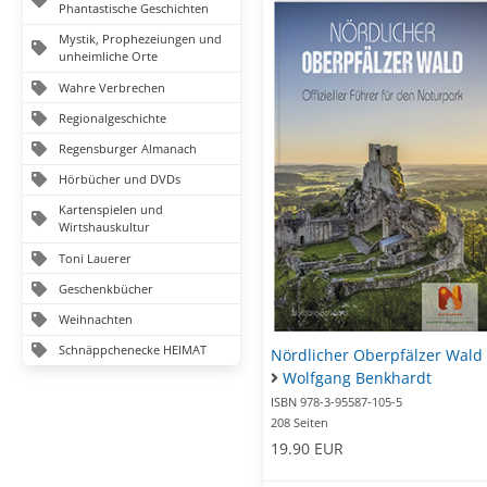
Phantastische Geschichten
Mystik, Prophezeiungen und
unheimliche Orte
Wahre Verbrechen
Regionalgeschichte
Regensburger Almanach
Hörbücher und DVDs
Kartenspielen und
Wirtshauskultur
Toni Lauerer
Geschenkbücher
Weihnachten
Schnäppchenecke HEIMAT
Nördlicher Oberpfälzer Wald
Wolfgang Benkhardt
ISBN 978-3-95587-105-5
208 Seiten
19.90 EUR