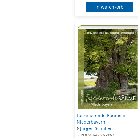
In Warenkorb
Faszinierende Bäume in
Niederbayern
Jürgen Schuller
ISBN 978-3-95587-792-7