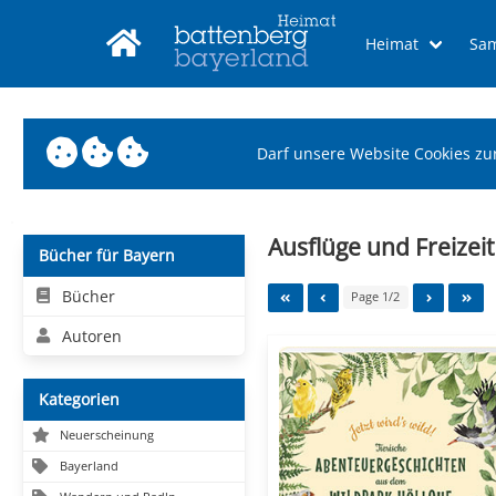
Heimat
Sa
Darf unsere Website Cookies zu
Ausflüge und Freizeit
Bücher für Bayern
Bücher
Page 1/2
Autoren
Kategorien
Neuerscheinung
Bayerland