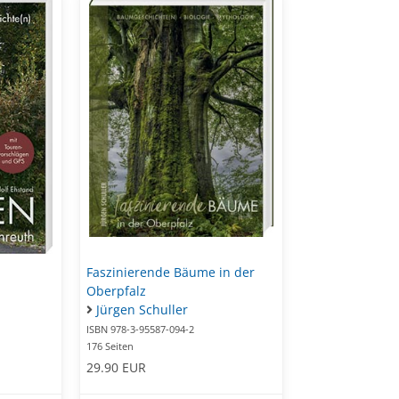
Faszinierende Bäume in der
Oberpfalz
Jürgen Schuller
ISBN 978-3-95587-094-2
176 Seiten
29.90 EUR