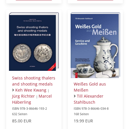
Swiss shooting thalers
and shooting medals
Weißes Gold aus
Keh Wee Kwang
Meißen
|
Jürg Richter
Marcel
Till Alexander
|
Häberling
Stahlbusch
ISBN 978-3-86646-193-2
ISBN 978-3-86646-034-8
632 Seiten
168 Seiten
85.00 EUR
19.99 EUR