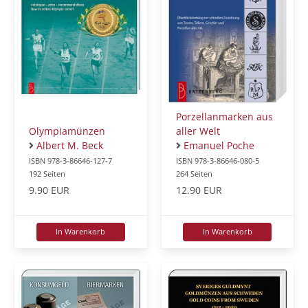
Porzellanmarken aus
Olympiamünzen
aller Welt
Albert M. Beck
Emanuel Poche
ISBN 978-3-86646-127-7
ISBN 978-3-86646-080-5
192 Seiten
264 Seiten
9.90 EUR
12.90 EUR
In Warenkorb
In Warenkorb