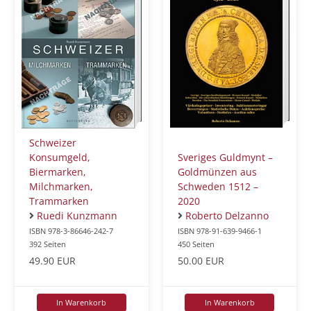
Schweizer
Sveriges Guldmynt –
Konsumgeld,
Goldmünzen aus
Biermarken,
Schweden 1512 –
Milchmarken,
2020
Trammarken
Roberto Delzanno
Ruedi Kunzmann
ISBN 978-91-639-9466-1
ISBN 978-3-86646-242-7
450 Seiten
392 Seiten
50.00 EUR
49.90 EUR
In Warenkorb
In Warenkorb