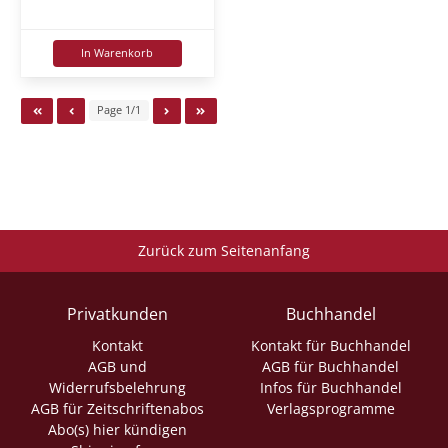
In Warenkorb
Page 1/1
Zurück zum Seitenanfang
Privatkunden
Buchhandel
Kontakt
Kontakt für Buchhandel
AGB und
AGB für Buchhandel
Widerrufsbelehrung
Infos für Buchhandel
AGB für Zeitschriftenabos
Verlagsprogramme
Abo(s) hier kündigen