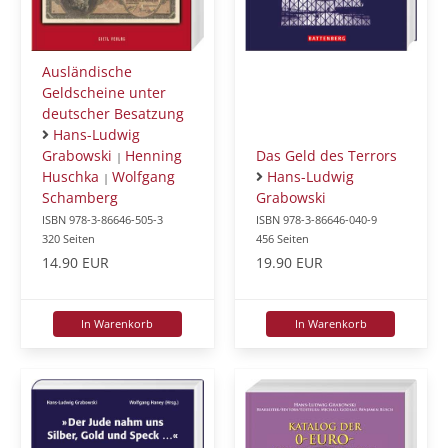
Ausländische
Geldscheine unter
deutscher Besatzung
Hans-Ludwig
Das Geld des Terrors
Grabowski
Henning
|
Hans-Ludwig
Huschka
Wolfgang
|
Grabowski
Schamberg
ISBN 978-3-86646-040-9
ISBN 978-3-86646-505-3
456 Seiten
320 Seiten
19.90 EUR
14.90 EUR
In Warenkorb
In Warenkorb