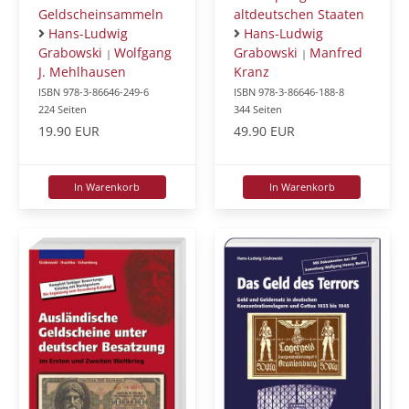
altdeutschen Staaten
Geldscheinsammeln
Hans-Ludwig
Hans-Ludwig
Grabowski
Manfred
Grabowski
Wolfgang
|
|
Kranz
J. Mehlhausen
ISBN 978-3-86646-188-8
ISBN 978-3-86646-249-6
344 Seiten
224 Seiten
49.90 EUR
19.90 EUR
In Warenkorb
In Warenkorb