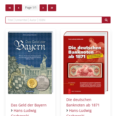
Page 1/1
Die deutschen
Das Geld der Bayern
Banknoten ab 1871
Hans-Ludwig
Hans-Ludwig
Grabowski
Grabowski