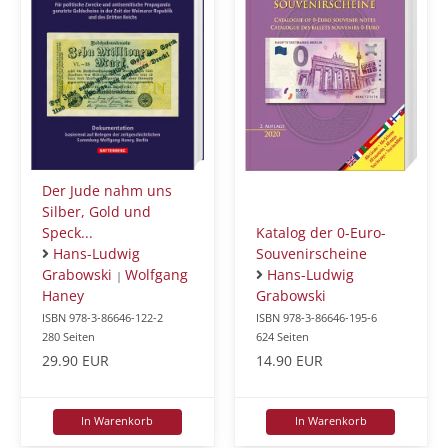
Der Jude nahm uns
Silber, Gold und
Katalog der 0-Euro-
Speck...
Souvenirscheine
Hans-Ludwig
Hans-Ludwig
Grabowski
Wolfgang
|
Grabowski
Haney
ISBN 978-3-86646-195-6
ISBN 978-3-86646-122-2
624 Seiten
280 Seiten
14.90 EUR
29.90 EUR
In Warenkorb
In Warenkorb