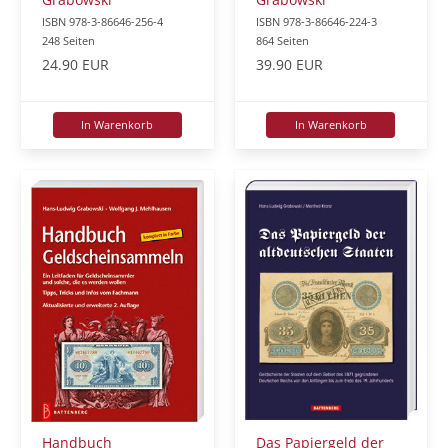
ISBN 978-3-86646-256-4
ISBN 978-3-86646-224-3
248 Seiten
864 Seiten
24.90 EUR
39.90 EUR
In Warenkorb
In Warenkorb
Das Papiergeld der
Handbuch