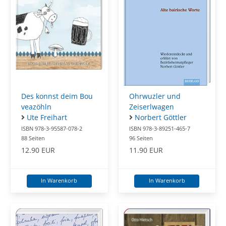
Des konnst deim Bou
Ohrwuzler und
veazöhln
Zeiserlwagen
Ute Freihart
Norbert Göttler
ISBN 978-3-95587-078-2
ISBN 978-3-89251-465-7
88 Seiten
96 Seiten
12.90 EUR
11.90 EUR
In Warenkorb
In Warenkorb