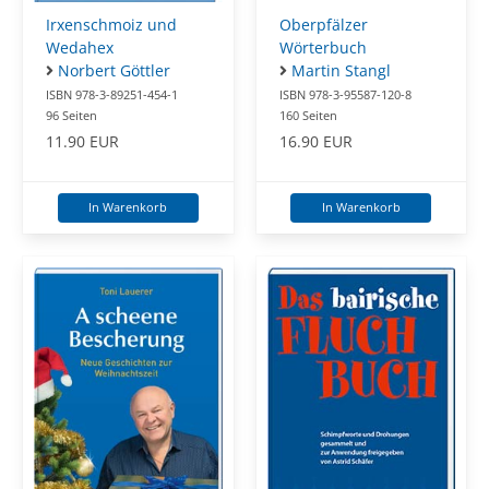
Oberpfälzer
Irxenschmoiz und
Wörterbuch
Wedahex
Martin Stangl
Norbert Göttler
ISBN 978-3-95587-120-8
ISBN 978-3-89251-454-1
160 Seiten
96 Seiten
16.90 EUR
11.90 EUR
In Warenkorb
In Warenkorb