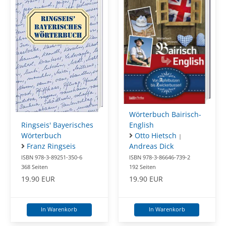
Wörterbuch Bairisch-
Ringseis' Bayerisches
English
Wörterbuch
Otto Hietsch
|
Franz Ringseis
Andreas Dick
ISBN 978-3-89251-350-6
ISBN 978-3-86646-739-2
368 Seiten
192 Seiten
19.90 EUR
19.90 EUR
In Warenkorb
In Warenkorb