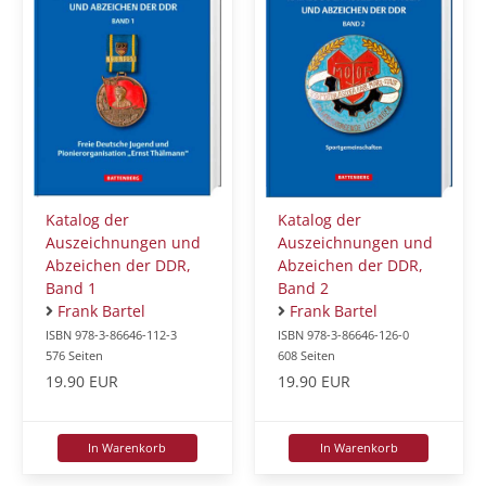
Katalog der
Katalog der
Auszeichnungen und
Auszeichnungen und
Abzeichen der DDR,
Abzeichen der DDR,
Band 1
Band 2
Frank Bartel
Frank Bartel
ISBN 978-3-86646-112-3
ISBN 978-3-86646-126-0
576 Seiten
608 Seiten
19.90 EUR
19.90 EUR
In Warenkorb
In Warenkorb