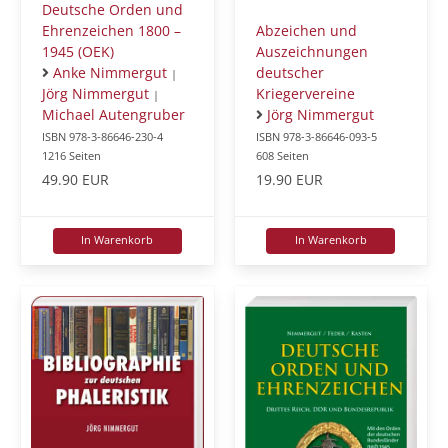
Deutsche Orden und
Ehrenzeichen 1800 –
Abzeichen und
1945 (OEK)
Auszeichnungen
Anke Nimmergut
deutscher
|
Jörg Nimmergut
Kriegervereine
|
Michael Autengruber
Jörg Nimmergut
ISBN 978-3-86646-230-4
ISBN 978-3-86646-093-5
1216 Seiten
608 Seiten
49.90 EUR
19.90 EUR
In Warenkorb
In Warenkorb