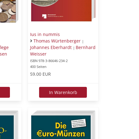
Ius in nummis
Thomas Würtenberger
|
lege
Johannes Eberhardt
Bernhard
|
usen
Weisser
ISBN 978-3-86646-234-2
400 Seiten
59.00 EUR
b
In Warenkorb