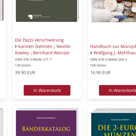
Die Pazzi-Verschwörung
Karsten Dahmen
Neville
Handbuch zur Münzpf
|
Rowley
Bernhard Weisser
Wolfgang J. Mehlha
|
ISBN 978-3-86646-271-7
ISBN 978-3-86646-266-3
128 Seiten
168 Seiten
39.90 EUR
16.90 EUR
In Warenkorb
In Warenkor