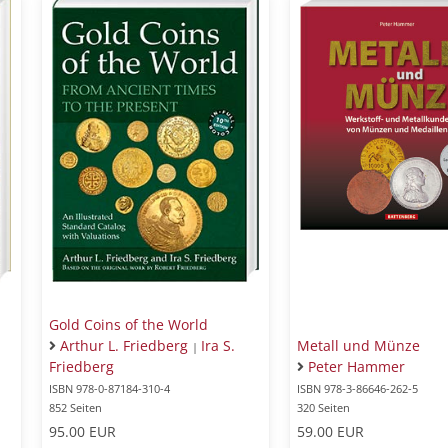
Gold Coins of the World
Arthur L. Friedberg
Ira S.
Metall und Münze
|
Friedberg
Peter Hammer
ISBN 978-0-87184-310-4
ISBN 978-3-86646-262-5
852 Seiten
320 Seiten
95.00 EUR
59.00 EUR