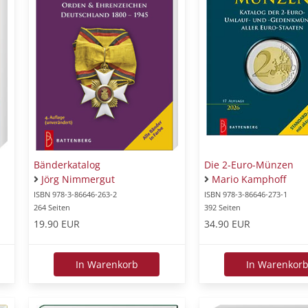
Bänderkatalog
Die 2-Euro-Münzen
Jörg Nimmergut
Mario Kamphoff
ISBN 978-3-86646-263-2
ISBN 978-3-86646-273-1
264 Seiten
392 Seiten
19.90 EUR
34.90 EUR
In Warenkorb
In Warenkor