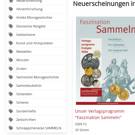
Neuerscheinung
Neuerscheinungen i
Ahnenforschung
Antike Münzgeschichte
Deutsches Notgeld
Geldscheine
Kunst und Antiquitäten
Medaillen
Münzen
Orden
Sächsische Münzgeschichte
Sammelzubehör
Schweden
Schweiz
Unser Verlagsprogramm
Sonderhefte
"Faszination Sammeln"
Zeitschriften
ISBN FS
Schnäppchenecke SAMMELN
20 Seiten