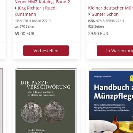
Neuer HMZ-Katalog, Band 2
Kleiner deutscher Mü
Jürg Richter
Ruedi
|
Günter Schön
Kunzmann
ISBN 978-3-86646-272-4
ISBN 978-3-86646-277-9
928 Seiten
ca. 670 Seiten
29.90 EUR
69.00 EUR
In Warenkor
Vorbestellen