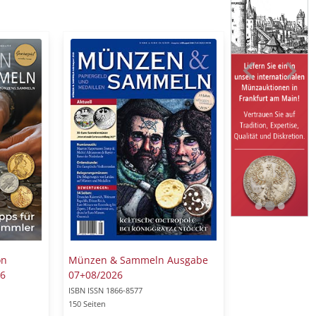
on
Münzen & Sammeln Ausgabe
6
07+08/2026
ISBN ISSN 1866-8577
150 Seiten