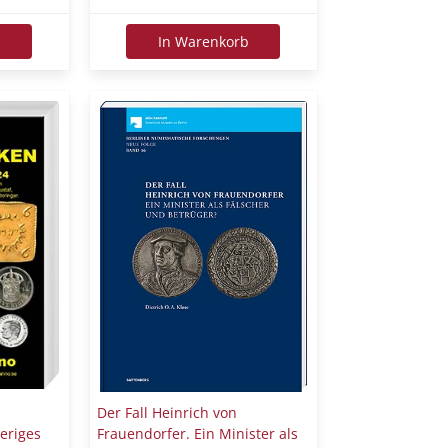
b
In Warenkorb
Der Fall Heinrich von
eriges
Frauendorfer. Ein Minister als