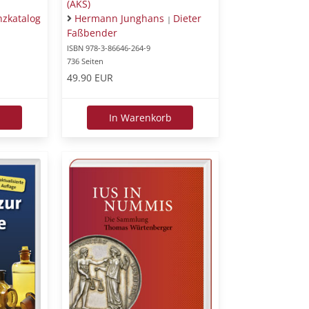
(AKS)
nzkatalog
Hermann Junghans
Dieter
|
Faßbender
ISBN 978-3-86646-264-9
736 Seiten
49.90 EUR
b
In Warenkorb